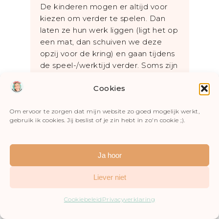
De kinderen mogen er altijd voor
kiezen om verder te spelen. Dan
laten ze hun werk liggen (ligt het op
een mat, dan schuiven we deze
opzij voor de kring) en gaan tijdens
de speel-/werktijd verder. Soms zijn
er opdrachten waarvan ik echt wil
Cookies
dat ze worden afgemaakt. Die laten
we dan ook liggen tot de
speel-/werktijd. Dit gebeurt niet zo
Om ervoor te zorgen dat mijn website zo goed mogelijk werkt,
gebruik ik cookies. Jij beslist of je zin hebt in zo'n cookie ;).
vaak, want dan zou de werkles vol
zitten met verplichte opdrachten en
dat wil ik juist niet. Er zijn ook
Ja hoor
kinderen die verplichte werkjes
liever ontlopen en zich nooit wagen
Liever niet
aan een puzzel of vouwwerkje. Van
hen vraag ik dat ze aan de slag
Cookiebeleid
Privacyverklaring
gaan en zo niet, dan mogen ze de
opdracht tijdens de speel-/werktijd