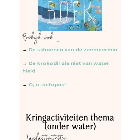
Bekijk ook …
→
De schoenen van de zeemeermin
→
De krokodil die niet van water
hield
→
O, o, octopus!
Kringactiviteiten thema
(onder water)
Taalactiviteiten