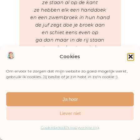
ze staan al op de kant
ze hebben elk een handdoek
en een zwembroek in hun hand
de juf zegt doe je broek aan
en schiet eens even op
ga dan maar in de rij staan
met een badmuts op je kop.
Cookies
Pootjes spreiden, pootjes sluiten
als je in het water ligt
Om ervoor te zorgen dat mijn website zo goed mogelijk werkt,
en als je onder water gaat
gebruik ik cookies. Jij beslist of je zin hebt in zo'n cookie ;).
hou dan je mondje dicht.
Uit: Het Zing je mee boek voor
peuters en kleuters van Marianne
Ja hoor
Busser en Ron Schröder.
Liever niet
Visje, visje
Visje, visje in het water
Cookiebeleid
Privacyverklaring
visje, visje in de kom.