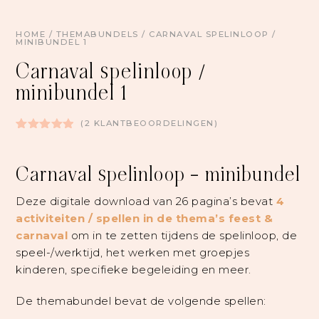
HOME
/
THEMABUNDELS
/ CARNAVAL SPELINLOOP /
MINIBUNDEL 1
Carnaval spelinloop /
minibundel 1
(
2
KLANTBEOORDELINGEN)
Gewaardeerd
2
5.00
op 5
gebaseerd
Carnaval spelinloop – minibundel
op
klant
waarderingen
Deze digitale download van 26 pagina’s bevat
4
activiteiten / spellen in de thema’s feest &
carnaval
om in te zetten tijdens de spelinloop, de
speel-/werktijd, het werken met groepjes
kinderen, specifieke begeleiding en meer.
De themabundel bevat de volgende spellen: