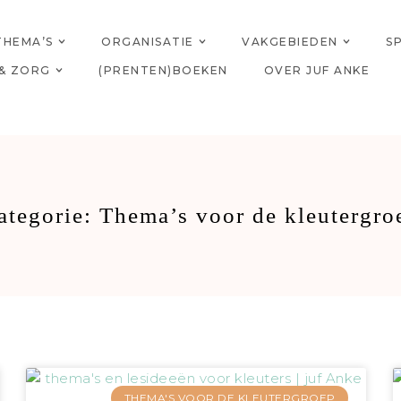
THEMA’S
ORGANISATIE
VAKGEBIEDEN
S
& ZORG
(PRENTEN)BOEKEN
OVER JUF ANKE
ategorie: Thema’s voor de kleutergro
THEMA'S VOOR DE KLEUTERGROEP