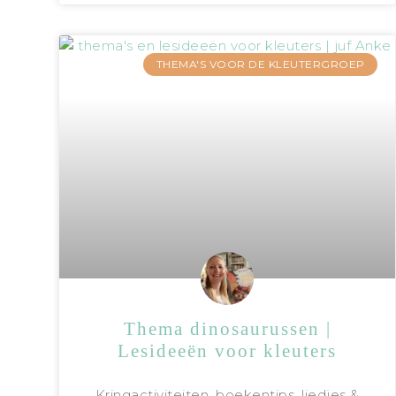
THEMA'S VOOR DE KLEUTERGROEP
Thema dinosaurussen |
Lesideeën voor kleuters
Kringactiviteiten, boekentips, liedjes &