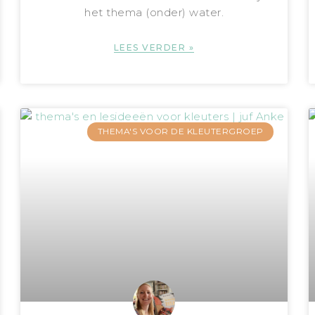
het thema (onder) water.
LEES VERDER »
THEMA'S VOOR DE KLEUTERGROEP